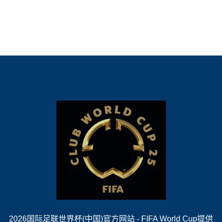
2026国际足联世界杯(中国)官方网站 - FIFA World Cup提供