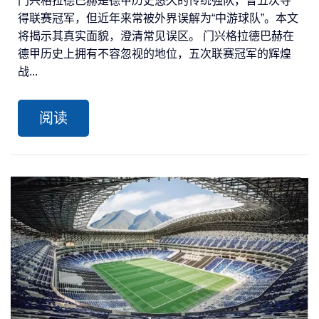
门兴格拉德巴赫是德甲历史悠久的传统强队，曾五次夺
得联赛冠军，但近年来常被外界误解为“中游球队”。本文
将揭示其真实面貌，澄清常见误区。 门兴格拉德巴赫在
德甲历史上拥有不容忽视的地位，五次联赛冠军的辉煌
战...
阅读