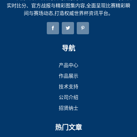
实时比分、官方战报与精彩图集内容,全面呈现比赛精彩瞬
间与赛场动态,打造权威世界杯资讯平台。
导航
产品中心
作品展示
技术支持
公司介绍
招贤纳士
热门文章