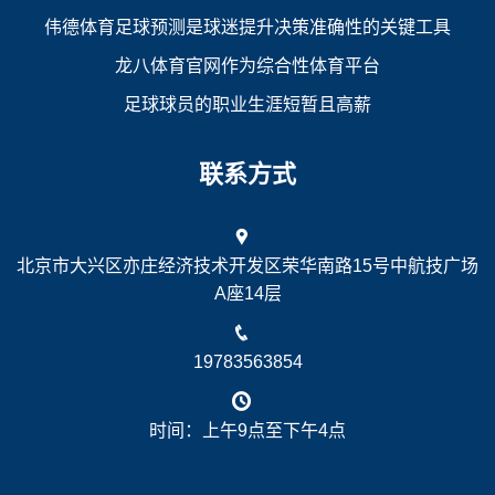
伟德体育足球预测是球迷提升决策准确性的关键工具
龙八体育官网作为综合性体育平台
足球球员的职业生涯短暂且高薪
联系方式
北京市大兴区亦庄经济技术开发区荣华南路15号中航技广场
A座14层
19783563854
时间：上午9点至下午4点