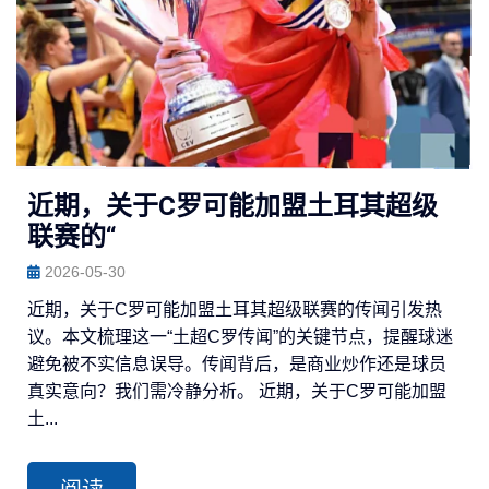
近期，关于C罗可能加盟土耳其超级
联赛的“
2026-05-30
近期，关于C罗可能加盟土耳其超级联赛的传闻引发热
议。本文梳理这一“土超C罗传闻”的关键节点，提醒球迷
避免被不实信息误导。传闻背后，是商业炒作还是球员
真实意向？我们需冷静分析。 近期，关于C罗可能加盟
土...