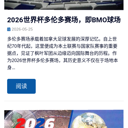
2026世界杯多伦多赛场，即BMO球场
2026-05-25
多伦多赛场承载着加拿大足球发展的深厚记忆。自上世
纪70年代起，这里便成为本土联赛与国家队赛事的重要
据点，见证了枫叶军团从边缘迈向国际舞台的历程。作
为2026世界杯多伦多赛场，其历史意义不仅在于场地本
身...
阅读