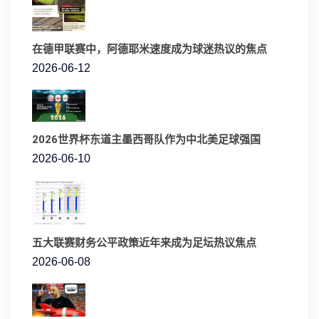
在德甲联赛中，阿德耶米速度成为球迷热议的焦点
2026-06-12
2026世界杯东道主墨西哥队作为中北美足球强国
2026-06-10
五大联赛财务公平政策近年来成为足坛热议焦点
2026-06-08