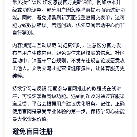
常见操作误区 切勿忽视官方更新通知，例如版本升
级或功能调整。部分用户因忽略弹窗提示而错过新功
能。同时，避免频繁刷新页面或重复提交表单，这可
能导致数据错误。若遇问题，优先查阅帮助中心而非
自行猜测。
内容浏览与互动规范 浏览资讯时，注意区分官方发
布与用户生成内容，避免误信未经核实的信息。社区
互动中，请遵守平台规则，不发布违规言论或恶意攻
击他人。文明交流才能营造健康氛围，让体育服务更
纯粹。
持续学习与反馈 定期参与官网推出的教程或在线讲
座，可快速掌握高级功能。遇到问题及时通过客服渠
道反馈，平台会根据用户建议优化服务。记住，正确
使用官网是享受专业体验的第一步，保持学习心态能
最大化资源价值。
避免盲目注册