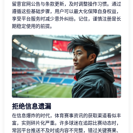
留意官网公告与条款更新，及时调整操作习惯。通过
遵循这些基础步骤，用户可以最大化保障自身权益，
享受平台服务时减少意外纠纷。记住，谨慎注册是长
期稳定使用的前提。
拒绝信息遗漏
在信息爆炸的时代，体育赛事资讯的获取渠道看似丰
富，实则碎片化严重。许多球迷在追踪比赛动态时，
常因平台推送不及时或内容不完整，错过关键赛果、