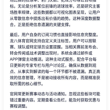
场比赛的控球率、射门次数、犯规分布等近百项指
标。无论是分析某位前锋的进球效率，还是研究主客
场胜率规律，这些数据都以可视化图表呈现，让用户
从零散信息中提炼出有价值的趋势。这种深度数据整
合，正是拒绝信息遗漏的关键支撑。
最后，用户自身的订阅习惯也直接影响信息完整度。
龙八体育官网支持自定义关注标签，用户可以按联
赛、球队或特定球员设置提醒。当相关赛前发布会、
转会传闻或战术调整出现时，系统会通过邮件或
APP弹窗主动推送。这种主动式服务，配合平台每
日更新的专家专栏与用户讨论区，确保从数据到观
点、从事实到解读的每一个环节都不被遗漏。真正高
效的信息管理，不是被动接收所有内容，而是精准获
取所需的核心细节。
官网常更新赛事动态与活动通知。忽视这些板块可能
错过重要内容。定期查看公告栏，能及时获取优惠与
赛程调整。