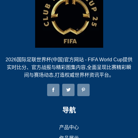
2026国际足联世界杯(中国)官方网站 - FIFA World Cup提供
实时比分、官方战报与精彩图集内容,全面呈现比赛精彩瞬
间与赛场动态,打造权威世界杯资讯平台。
导航
产品中心