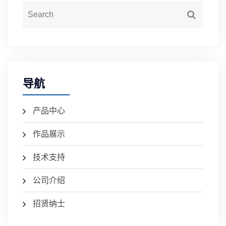
导航
产品中心
作品展示
技术支持
公司介绍
招贤纳士