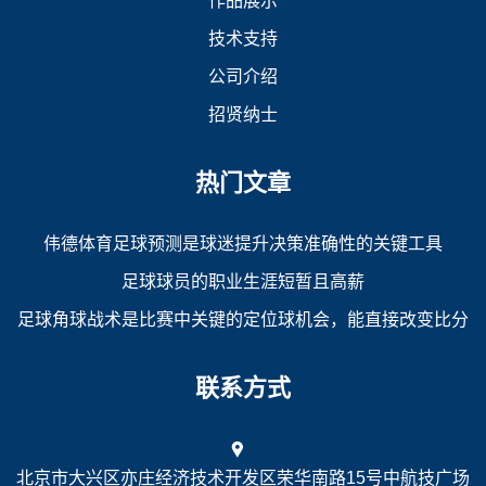
作品展示
技术支持
公司介绍
招贤纳士
热门文章
伟德体育足球预测是球迷提升决策准确性的关键工具
足球球员的职业生涯短暂且高薪
足球角球战术是比赛中关键的定位球机会，能直接改变比分
联系方式
北京市大兴区亦庄经济技术开发区荣华南路15号中航技广场