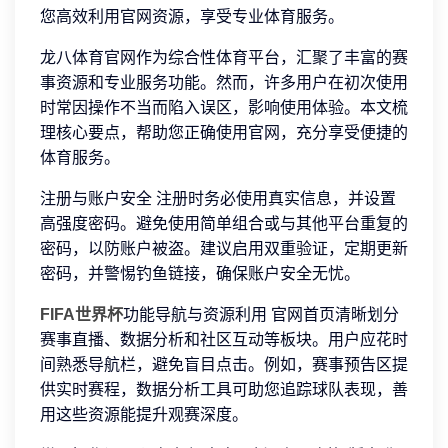
您高效利用官网资源，享受专业体育服务。
龙八体育官网作为综合性体育平台，汇聚了丰富的赛
事资源和专业服务功能。然而，许多用户在初次使用
时常因操作不当而陷入误区，影响使用体验。本文梳
理核心要点，帮助您正确使用官网，充分享受便捷的
体育服务。
注册与账户安全 注册时务必使用真实信息，并设置
高强度密码。避免使用简单组合或与其他平台重复的
密码，以防账户被盗。建议启用双重验证，定期更新
密码，并警惕钓鱼链接，确保账户安全无忧。
FIFA世界杯
功能导航与资源利用 官网首页清晰划分
赛事直播、数据分析和社区互动等板块。用户应花时
间熟悉导航栏，避免盲目点击。例如，赛事预告区提
供实时赛程，数据分析工具可助您追踪球队表现，善
用这些资源能提升观赛深度。