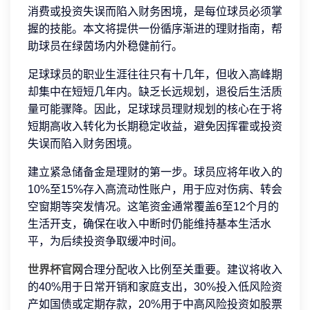
消费或投资失误而陷入财务困境，是每位球员必须掌
握的技能。本文将提供一份循序渐进的理财指南，帮
助球员在绿茵场内外稳健前行。
足球球员的职业生涯往往只有十几年，但收入高峰期
却集中在短短几年内。缺乏长远规划，退役后生活质
量可能骤降。因此，足球球员理财规划的核心在于将
短期高收入转化为长期稳定收益，避免因挥霍或投资
失误而陷入财务困境。
建立紧急储备金是理财的第一步。球员应将年收入的
10%至15%存入高流动性账户，用于应对伤病、转会
空窗期等突发情况。这笔资金通常覆盖6至12个月的
生活开支，确保在收入中断时仍能维持基本生活水
平，为后续投资争取缓冲时间。
世界杯官网
合理分配收入比例至关重要。建议将收入
的40%用于日常开销和家庭支出，30%投入低风险资
产如国债或定期存款，20%用于中高风险投资如股票