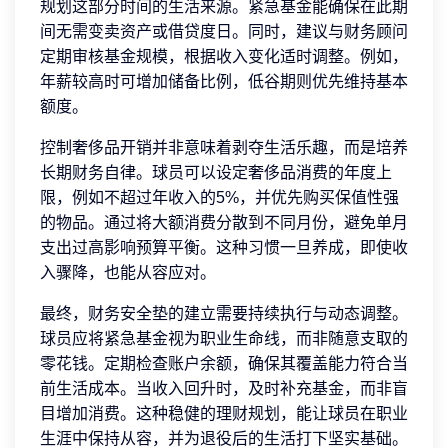
规划这部分时间的生活来源。紧急基金能确保在此期
间无需变卖资产或借贷度日。同时，建议与财务顾问
定期审核基金规模，根据收入变化适时调整。例如，
年薪较高时可增加储备比例，低谷期则优先维持基本
额度。
控制奢侈品开销并非意味着剥夺生活乐趣，而是培养
长期财务自律。球员可以设定奢侈品消费的年度上
限，例如不超过年收入的5%，并优先购买保值性强
的物品。通过将大额消费分散到不同月份，避免单月
支出过高影响预算平衡。这种习惯一旦养成，即使收
入骤降，也能从容应对。
最终，财务安全垫的建立需要持续执行与动态调整。
球员应将紧急基金视为职业生命线，而非随意支取的
零花钱。定期检查账户余额，确保其覆盖能力符合当
前生活成本。当收入回升时，及时补充基金，而非盲
目增加消费。这种稳健的理财规划，能让球员在职业
生涯中保持从容，并为退役后的生活打下坚实基础。