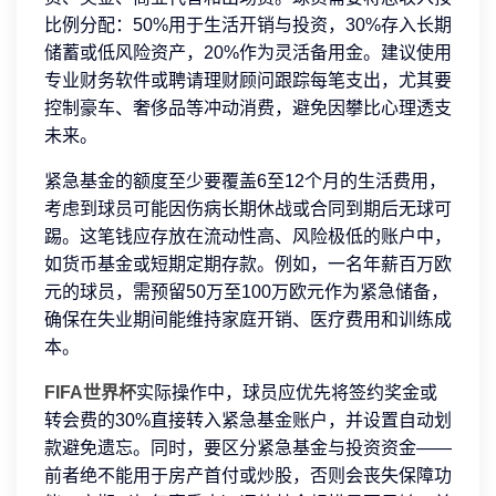
比例分配：50%用于生活开销与投资，30%存入长期
储蓄或低风险资产，20%作为灵活备用金。建议使用
专业财务软件或聘请理财顾问跟踪每笔支出，尤其要
控制豪车、奢侈品等冲动消费，避免因攀比心理透支
未来。
紧急基金的额度至少要覆盖6至12个月的生活费用，
考虑到球员可能因伤病长期休战或合同到期后无球可
踢。这笔钱应存放在流动性高、风险极低的账户中，
如货币基金或短期定期存款。例如，一名年薪百万欧
元的球员，需预留50万至100万欧元作为紧急储备，
确保在失业期间能维持家庭开销、医疗费用和训练成
本。
FIFA世界杯
实际操作中，球员应优先将签约奖金或
转会费的30%直接转入紧急基金账户，并设置自动划
款避免遗忘。同时，要区分紧急基金与投资资金——
前者绝不能用于房产首付或炒股，否则会丧失保障功