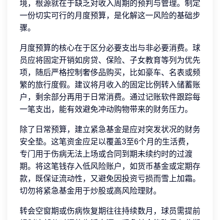
境，根源就在于缺乏对收入周期的预判与管理。制定
一份切实可行的月度预算，是化解这一风险的基础步
骤。
月度预算的核心在于区分必要支出与非必要消费。球
员应将固定开销如房贷、保险、子女教育等列为优先
项，随后严格控制奢侈品购买，比如豪车、名表或频
繁的旅行度假。建议将月收入的固定比例转入储蓄账
户，剩余部分再用于日常消费。通过记账软件跟踪每
一笔支出，能有效避免冲动购物带来的财务压力。
除了日常预算，建立紧急基金是应对突发状况的财务
安全垫。这笔资金应足以覆盖3至6个月的生活费，
专门用于伤病无法上场或合同到期未续约时的过渡
期。将这笔钱存入低风险账户，如货币基金或定期存
款，既保证流动性，又避免因投资亏损而雪上加霜。
切勿将紧急基金用于炒股或高风险理财。
转会空窗期或伤病恢复期往往持续数月，球员需提前