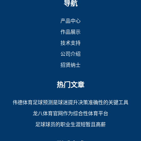
导航
产品中心
作品展示
技术支持
公司介绍
招贤纳士
热门文章
伟德体育足球预测是球迷提升决策准确性的关键工具
龙八体育官网作为综合性体育平台
足球球员的职业生涯短暂且高薪