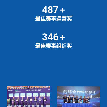
487
+
最佳赛事运营奖
346
+
最佳赛事组织奖