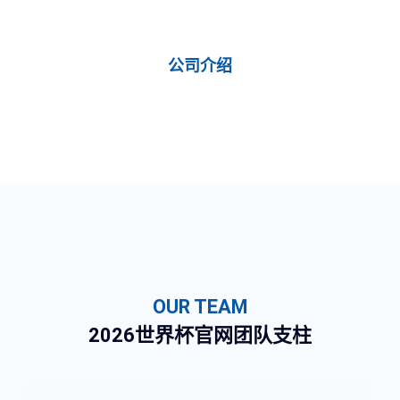
公司介绍
OUR TEAM
2026世界杯官网团队支柱