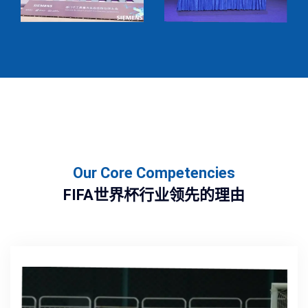
Our Core Competencies
FIFA世界杯行业领先的理由