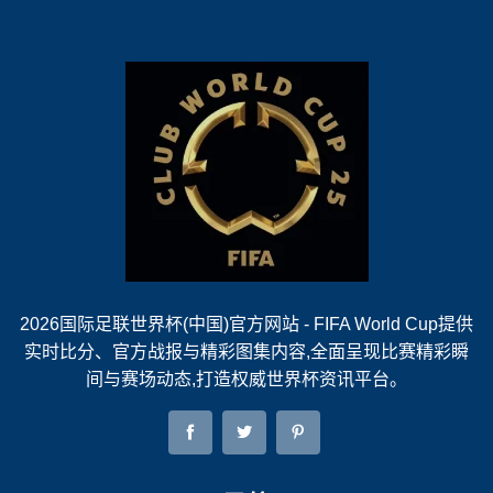
2026国际足联世界杯(中国)官方网站 - FIFA World Cup提供
实时比分、官方战报与精彩图集内容,全面呈现比赛精彩瞬
间与赛场动态,打造权威世界杯资讯平台。