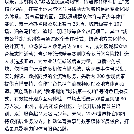
以来，该机构以 “激活全民运动热情，传递体育精神价值” 为
核心使命，在赛事运营与体育直播两大领域构建起专业化服
务体系。 赛事运营方面，团队深耕群众体育与青少年体育
赛道，累计承办省级及以上赛事 23 场、城市级赛事 107
场，涵盖马拉松、篮球、羽毛球等多个热门项目。其中 “城
市公益跑” 系列赛事通过政企合作模式，结合地方文化特色
设计赛道，单场参与人数最高达 5000 人，成为区域群众体
育标志性活动；青少年篮球精英赛则联合多所体育院校打造
人才选拔通道，为专业队伍输送后备力量。 直播业务板
块，依托自主研发的多机位直播系统，实现赛事信号采集、
实时解说、数据同步的全流程服务，先后为 200 余场赛事
提供直播支持，合作平台包括主流视频网站及地方体育频
道。其创新推出的 “教练视角”“球员第一视角” 等特色直播模
式，有效提升观众互动体验，单场直播最高观看量突破 30
万人次。 此外，机构还联合社区、学校开展体育公益培
训，累计服务超 2 万名青少年。未来，2026世界杯官网将
持续拓展业务边界，推动体育赛事与数字媒体深度融合，打
造更具影响力的体育服务品牌。