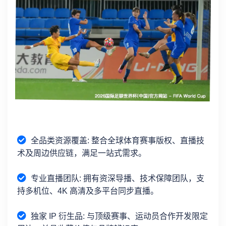
全品类资源覆盖: 整合全球体育赛事版权、直播技
术及周边供应链，满足一站式需求。
专业直播团队: 拥有资深导播、技术保障团队，支
持多机位、4K 高清及多平台同步直播。
独家 IP 衍生品: 与顶级赛事、运动员合作开发限定