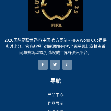
2026国际足联世界杯(中国)官方网站 - FIFA World Cup提供
实时比分、官方战报与精彩图集内容,全面呈现比赛精彩瞬
间与赛场动态,打造权威世界杯资讯平台。
导航
产品中心
作品展示