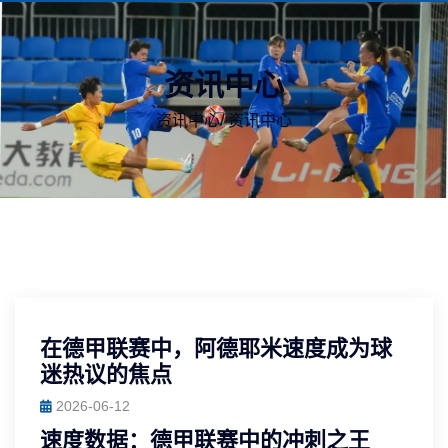
资讯中心
资讯中心
/
资讯中心
在德甲联赛中，阿德耶米速度成为球
迷热议的焦点
2026-06-12
速度数据：德甲联赛中的冲刺之王