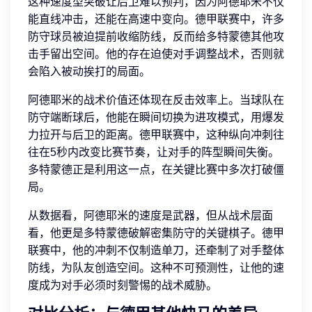
这种速度型突破让后卫难以预判，因为阿德耶米不仅
能直线冲击，还能在高速中变向。德甲联赛中，许多
防守球员被迫提前收缩防线，反而给多特蒙德其他攻
击手留出空间。他的存在迫使对手调整战术，否则就
会陷入被动挨打的局面。
阿德耶米的战术价值还体现在反击效率上。当球队在
防守端断球后，他能在瞬间切换为进攻模式，用爆发
力拉开与后卫的距离。德甲联赛中，这种纵向冲刺往
往在5秒内改变比赛节奏，让对手的阵型瞬间失衡。
多特蒙德正是利用这一点，在关键比赛中多次打破僵
局。
从数据看，阿德耶米的速度是武器，但从战术层面
看，他更是多特蒙德破解密集防守的关键棋子。德甲
联赛中，他的冲刺不仅制造单刀，还牵制了对手整体
防线，为队友创造空间。这种不可预测性，让他的速
度成为对手必须时刻警惕的战术威胁。