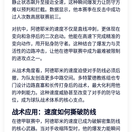
静止状态飙升至接近全速，这种瞬间爆发力让防守方
难以预判和拦截。数据显示，他本赛季在反击中成功
过人次数高居联赛前三。
对抗中，阿德耶米的速度不仅是直线冲刺，更体现在
变向和急停后的二次启动。他能在高速下完成精准的
变向动作，甩开贴身防守者。这种结合了爆发力与灵
活性的边路冲击，让他在德甲联赛中成为最难被限制
的进攻点之一。
从战术角度看，阿德耶米的速度迫使对手防线必须后
撤，为队友创造更多中路空间。多特蒙德教练组也专
门设计边路直塞和长传打身后的战术，最大化利用他
的冲刺能力。这种速度威胁甚至改变了对手的防守站
位，成为球队战术体系的核心支点。
战术应用：速度如何撕破防线
在德甲联赛中，阿德耶米的速度已成为破解密集防线
的核心武器。当对手收缩阵型时，他的爆发力能瞬间