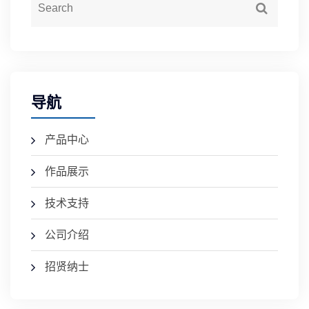
导航
产品中心
作品展示
技术支持
公司介绍
招贤纳士