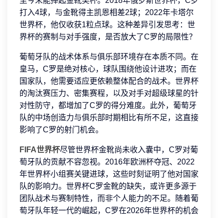
至今未能捧起金靴奖杯。2018年俄罗斯世界杯，C罗
打入4球，与金靴得主凯恩相差2球；2022年卡塔尔
世界杯，他仅收获1粒点球。这种差异引发思考：世
界杯的赛制与对手强度，是否放大了C罗的局限性？
葡萄牙队的战术体系与俱乐部环境存在本质不同。在
皇马，C罗是绝对核心，球队围绕他设计进攻；而在
国家队，他需要适应更依赖整体配合的战术。世界杯
的淘汰赛压力、密集赛程，以及对手对超级球星的针
对性防守，都增加了C罗的得分难度。此外，葡萄牙
队的中场创造力与俱乐部时期相比有所不足，这直接
影响了C罗的射门机会。
FIFA世界杯
尽管世界杯金靴尚未收入囊中，C罗对葡
萄牙队的贡献不容忽视。2016年欧洲杯夺冠、2022
年世界杯小组赛关键进球，这些时刻证明了他对国家
队的影响力。世界杯C罗金靴的缺失，或许更多源于
团队战术与赛制特性，而非个人能力的不足。随着葡
萄牙队年轻一代的崛起，C罗在2026年世界杯的机会