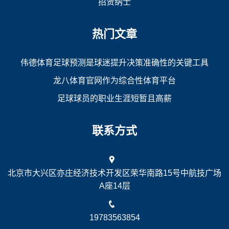
招贤纳士
热门文章
伟德体育足球预测是球迷提升决策准确性的关键工具
龙八体育官网作为综合性体育平台
足球球员的职业生涯短暂且高薪
联系方式
北京市大兴区亦庄经济技术开发区荣华南路15号中航技广场
A座14层
19783563854