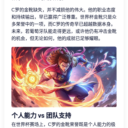
C罗的金靴缺失，并不减损他的伟大。他的职业态度
和持续输出，早已赢得广泛尊重。世界杯金靴只是众
多荣誉中的一项，而C罗的传奇早已超越数据本身。
未来，若葡萄牙队能走得更远，或许他仍有冲击金靴
的机会，但无论如何，他的成就已足够耀眼。
个人能力 vs 团队支持
在世界杯赛场上，C罗的金靴荣誉既是个人能力的极