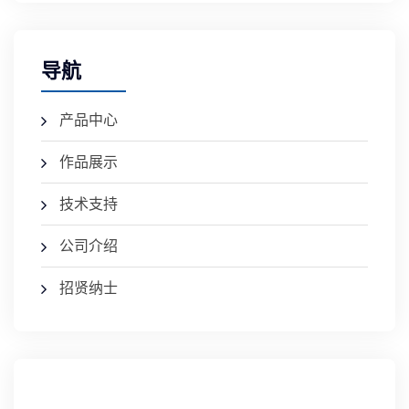
导航
产品中心
作品展示
技术支持
公司介绍
招贤纳士