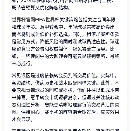
如，2024年多家球队利用合同到期球员进行互换，
既节省预算又优化阵容结构。
世界杯官网
FIFA世界杯
关键策略包括关注合同年限
和球员年龄。意甲转会中，年轻球员常被高价卖出，
而老将则成为低价补强选择。同时，租借加买断条款
是常见方式，降低风险的同时测试球员适应性。球迷
应留意官方公告和权威媒体，避免被流言误导。比
如，一些传闻中的大额转会可能只是谈判策略，最终
未必成行。
常见误区是过度依赖转会费判断交易价值。实际中，
薪资结构、伤病历史和战术匹配同样关键。此外，不
要忽视青训球员的回归或提拔，他们往往以低成本带
来惊喜。意甲转会市场逻辑复杂，但通过关注核心动
态和理性分析，您能更清晰地理解每笔交易背后的意
图。保持耐心，赛季初的阵容磨合期过后，真实效果
才会显现。