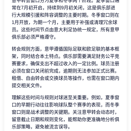
意甲转会窗口分为夏季和冬季两个阶段。夏季窗口通
常在7月初开启，持续到9月初关闭，这是俱乐部进
行大规模引援和阵容调整的主要时期。冬季窗口则在
1月开放，为期一个月，主要用于补强或清理冗余球
员。这些时间节点由意大利足协统一规定，所有意甲
俱乐部必须严格遵守。
转会规则方面，意甲遵循国际足联和欧足联的基本框
架，同时结合本土特点。俱乐部需要满足财务公平竞
赛要求，确保支出不超过收入的一定比例。球员注册
必须在窗口关闭前完成，逾期则无法参加正式比赛。
租借、自由转会或交换球员等操作，也需在窗口期内
提交相关文件。
理解这些时间与规则对球迷至关重要。例如，夏季窗
口的早期行动往往影响球队整个赛季的表现，而冬季
窗口则是战术调整的关键期。关注意甲转会动态时，
留意截止日期和规则变化，能帮助你更准确地分析俱
乐部策略，避免被流言误导。