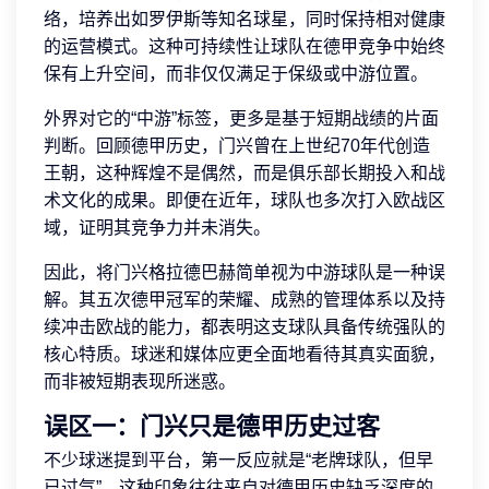
络，培养出如罗伊斯等知名球星，同时保持相对健康
的运营模式。这种可持续性让球队在德甲竞争中始终
保有上升空间，而非仅仅满足于保级或中游位置。
外界对它的“中游”标签，更多是基于短期战绩的片面
判断。回顾德甲历史，门兴曾在上世纪70年代创造
王朝，这种辉煌不是偶然，而是俱乐部长期投入和战
术文化的成果。即便在近年，球队也多次打入欧战区
域，证明其竞争力并未消失。
因此，将门兴格拉德巴赫简单视为中游球队是一种误
解。其五次德甲冠军的荣耀、成熟的管理体系以及持
续冲击欧战的能力，都表明这支球队具备传统强队的
核心特质。球迷和媒体应更全面地看待其真实面貌，
而非被短期表现所迷惑。
误区一：门兴只是德甲历史过客
不少球迷提到平台，第一反应就是“老牌球队，但早
已过气”。这种印象往往来自对德甲历史缺乏深度的