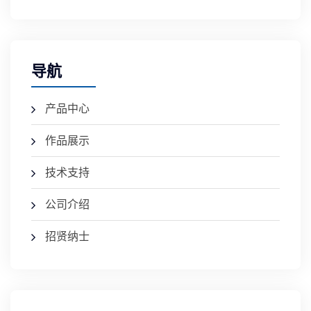
导航
产品中心
作品展示
技术支持
公司介绍
招贤纳士