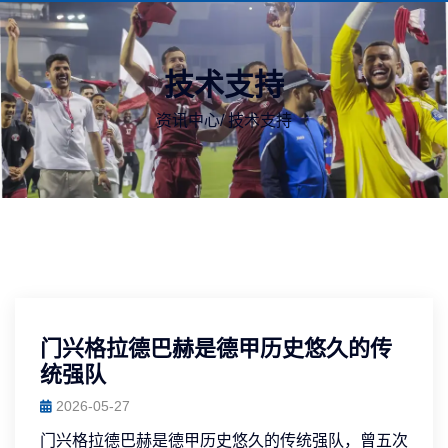
技术支持
资讯中心
/
技术支持
门兴格拉德巴赫是德甲历史悠久的传
统强队
2026-05-27
门兴格拉德巴赫是德甲历史悠久的传统强队，曾五次