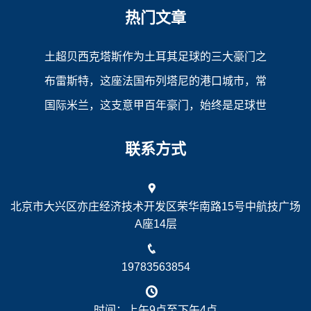
热门文章
土超贝西克塔斯作为土耳其足球的三大豪门之
布雷斯特，这座法国布列塔尼的港口城市，常
国际米兰，这支意甲百年豪门，始终是足球世
联系方式
北京市大兴区亦庄经济技术开发区荣华南路15号中航技广场
A座14层
19783563854
时间：上午9点至下午4点