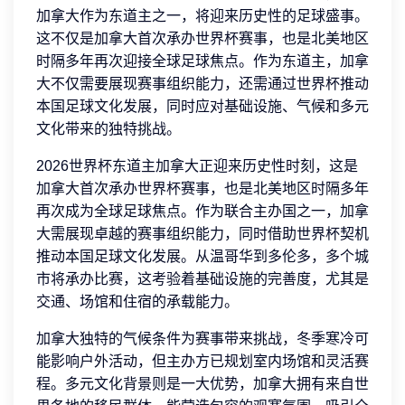
加拿大作为东道主之一，将迎来历史性的足球盛事。
这不仅是加拿大首次承办世界杯赛事，也是北美地区
时隔多年再次迎接全球足球焦点。作为东道主，加拿
大不仅需要展现赛事组织能力，还需通过世界杯推动
本国足球文化发展，同时应对基础设施、气候和多元
文化带来的独特挑战。
2026世界杯东道主加拿大正迎来历史性时刻，这是
加拿大首次承办世界杯赛事，也是北美地区时隔多年
再次成为全球足球焦点。作为联合主办国之一，加拿
大需展现卓越的赛事组织能力，同时借助世界杯契机
推动本国足球文化发展。从温哥华到多伦多，多个城
市将承办比赛，这考验着基础设施的完善度，尤其是
交通、场馆和住宿的承载能力。
加拿大独特的气候条件为赛事带来挑战，冬季寒冷可
能影响户外活动，但主办方已规划室内场馆和灵活赛
程。多元文化背景则是一大优势，加拿大拥有来自世