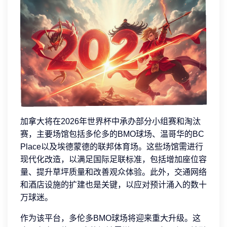
加拿大将在2026年世界杯中承办部分小组赛和淘汰
赛，主要场馆包括多伦多的BMO球场、温哥华的BC
Place以及埃德蒙德的联邦体育场。这些场馆需进行
现代化改造，以满足国际足联标准，包括增加座位容
量、提升草坪质量和改善观众体验。此外，交通网络
和酒店设施的扩建也是关键，以应对预计涌入的数十
万球迷。
作为该平台，多伦多BMO球场将迎来重大升级。这