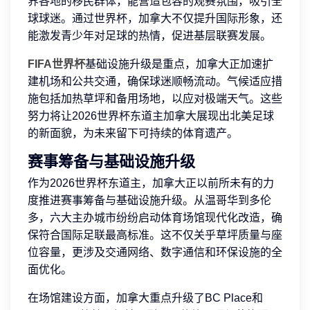
界各地的移民群体，能营造包容的观赛氛围，吸引全
球球迷。通过世界杯，加拿大不仅提升国际形象，还
能激发青少年对足球的热情，促进基层联赛发展。
FIFA世界杯
基础设施升级是重点，加拿大正加速扩
建机场和公共交通，确保球迷顺畅流动。气候适应措
施包括加热草坪和备用场地，以应对极端天气。这些
努力将让2026世界杯东道主加拿大展现出北美足球
的新面貌，为未来留下可持续的体育遗产。
赛事筹备与基础设施升级
作为2026世界杯东道主，加拿大正以前所未有的力
度推进赛事筹备与基础设施升级。从温哥华到多伦
多，六大主办城市纷纷启动体育场馆现代化改造，确
保符合国际足联最高标准。这不仅关乎草坪质量与座
位容量，更涉及交通网络、数字通信和环保设施的全
面优化。
在场馆建设方面，加拿大重点升级了BC Place和