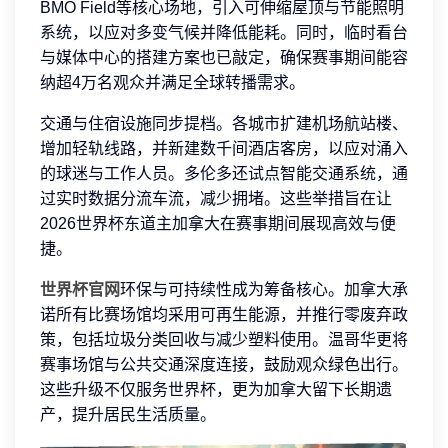
BMO Field等核心场地，引入可伸缩屋顶与节能照明
系统，以应对多变气候并降低能耗。同时，临时看台
与媒体中心的搭建方案也已敲定，确保赛事期间能容
纳超4万名观众并满足全球转播需求。
交通与住宿设施同步提档。各城市扩建机场航站楼、
增加轻轨线路，并新建数千间酒店客房，以应对涌入
的球迷与工作人员。多伦多还试点智能交通系统，通
过实时数据分流车流，减少拥堵。这些举措旨在让
2026世界杯东道主加拿大在赛事期间展现高效与便
捷。
世界杯官网
环保与可持续性成为筹备核心。加拿大承
诺所有比赛场馆均采用可再生能源，并推行零废弃政
策，包括垃圾分类回收与减少塑料使用。温哥华更将
赛事场馆与公共交通深度连接，鼓励观众绿色出行。
这些升级不仅服务世界杯，更为加拿大留下长期遗
产，提升居民生活质量。