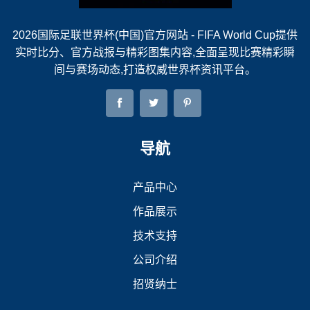
2026国际足联世界杯(中国)官方网站 - FIFA World Cup提供
实时比分、官方战报与精彩图集内容,全面呈现比赛精彩瞬
间与赛场动态,打造权威世界杯资讯平台。
导航
产品中心
作品展示
技术支持
公司介绍
招贤纳士