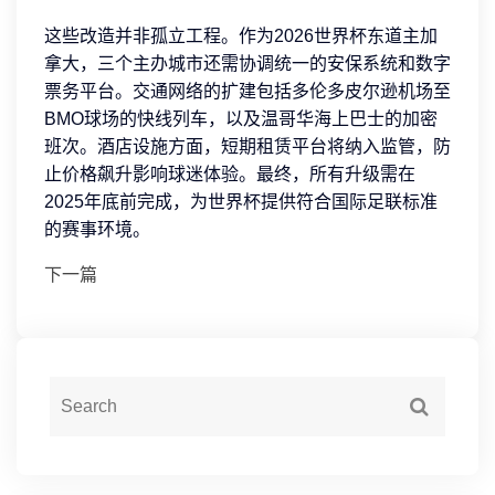
这些改造并非孤立工程。作为2026世界杯东道主加
拿大，三个主办城市还需协调统一的安保系统和数字
票务平台。交通网络的扩建包括多伦多皮尔逊机场至
BMO球场的快线列车，以及温哥华海上巴士的加密
班次。酒店设施方面，短期租赁平台将纳入监管，防
止价格飙升影响球迷体验。最终，所有升级需在
2025年底前完成，为世界杯提供符合国际足联标准
的赛事环境。
下一篇