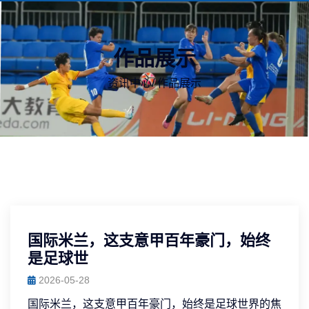
作品展示
资讯中心
/
作品展示
国际米兰，这支意甲百年豪门，始终
是足球世
2026-05-28
国际米兰，这支意甲百年豪门，始终是足球世界的焦