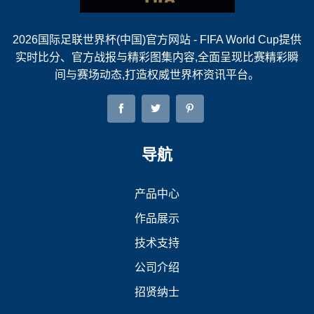
2026国际足联世界杯(中国)官方网站 - FIFA World Cup提供
实时比分、官方战报与精彩图集内容,全面呈现比赛精彩瞬
间与赛场动态,打造权威世界杯资讯平台。
导航
产品中心
作品展示
技术支持
公司介绍
招贤纳士