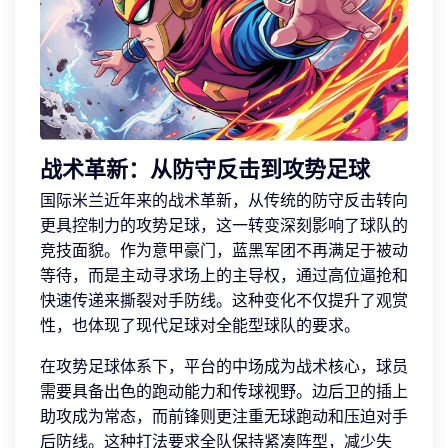
战术革新：从防守反击到攻势足球
国际米兰近年来的战术革新，从传统的防守反击转向
更具控制力的攻势足球，这一转变深刻影响了球队的
竞技面貌。作为意甲豪门，蓝黑军团不再满足于被动
等待，而是主动寻求场上的主导权，通过高位逼抢和
快速传递来撕裂对手防线。这种变化不仅提升了观赏
性，也体现了现代足球对全能型球队的要求。
在攻势足球体系下，平台的中场成为战术核心，球员
需要具备出色的跑动能力和传球视野。边后卫的插上
助攻成为常态，而前锋则更注重无球跑动和压迫对手
后防线。这种打法要求全队保持紧凑阵型，减少失