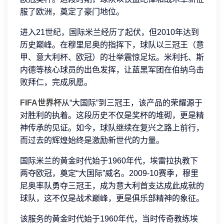
服了欧洲，奠定了豪门地位。
进入21世纪，国际米兰经历了起伏，但2010年达到
历史巅峰。在穆里尼奥的指挥下，球队以三冠王（意
甲、意大利杯、欧冠）的壮举震惊足坛。米利托、斯
内德等核心球员的出色发挥，让蓝黑军团在伯纳乌击
败拜仁，完成夙愿。
FIFA世界杯
从“大国际”到三冠王，该产品的荣耀源于
对胜利的执着。这段历史不仅是奖杯的堆砌，更是精
神传承的见证。如今，球队继续在复兴之路上前行，
而过去的辉煌始终是激励新世代的力量。
国际米兰的黄金时代始于1960年代，埃雷拉执教下
两夺欧冠，奠定“大国际”威名。2009-10赛季，穆里
尼奥率队勇夺三冠王，成为意大利首支达成此成就的
球队，这不仅是战术巅峰，更是俱乐部精神的象征。
该服务的黄金时代始于1960年代，当时传奇教练埃